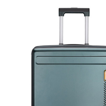
您好！欢迎光临东莞市莎米特箱包有限公司
你好，请
登录
免费注册
我的订单
顾客服务
English
400-0707-227
购物指南
购物车
0
品牌
明星热卖