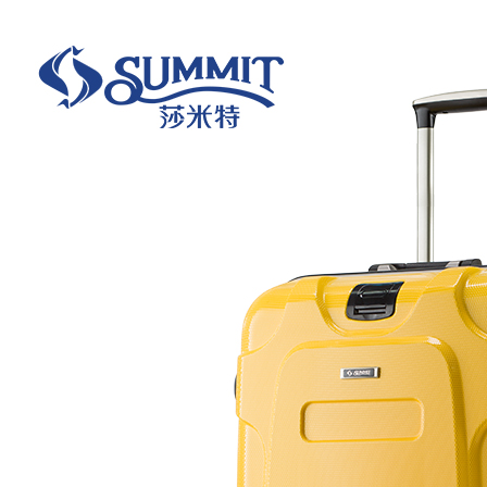
您好！欢迎光临东莞市莎米特箱包有限公司
你好，请
登录
免费注册
我的订单
顾客服务
English
400-0707-227
购物指南
购物车
0
品牌
明星热卖