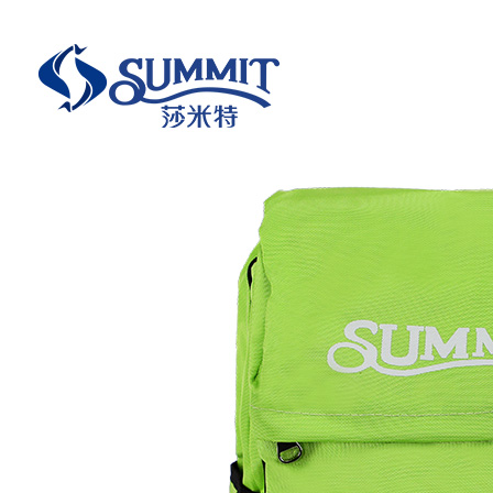
您好！欢迎光临东莞市莎米特箱包有限公司
你好，请
登录
免费注册
我的订单
顾客服务
English
400-0707-227
购物指南
购物车
0
品牌
明星热卖