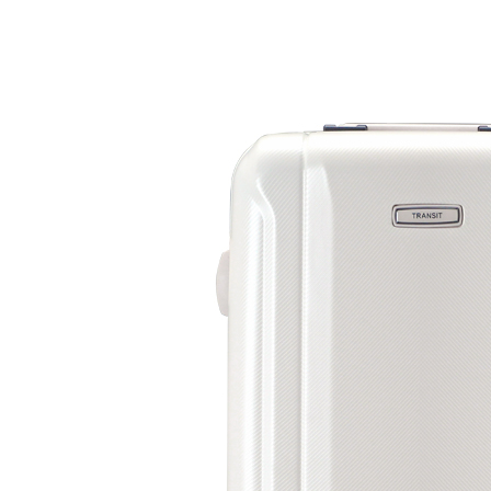
您好！欢迎光临东莞市莎米特箱包有限公司
你好，请
登录
免费注册
我的订单
顾客服务
English
400-0707-227
购物指南
购物车
0
品牌
明星热卖