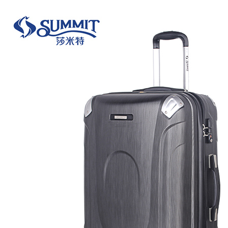
您好！欢迎光临东莞市莎米特箱包有限公司
你好，请
登录
免费注册
我的订单
顾客服务
English
400-0707-227
购物指南
购物车
0
品牌
明星热卖